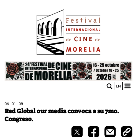
Pasar
Image
al
contenido
principal
Image
EN
M
Sho
n
mobi
men
06 · 01 · 08
Red Global our media convoca a su 7mo.
Congreso.