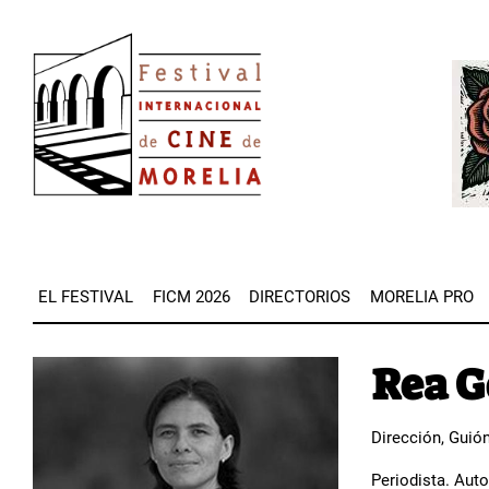
Pasar
Image
al
Imag
contenido
principal
EL FESTIVAL
FICM 2026
DIRECTORIOS
MORELIA PRO
Rea G
Image
Dirección, Guió
Periodista. Auto