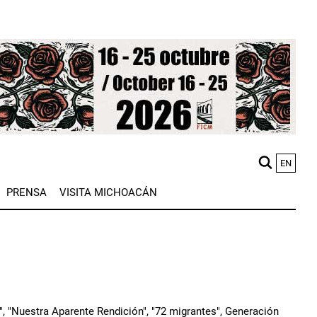
EN
M
PRENSA
VISITA MICHOACÁN
n
s", "Nuestra Aparente Rendición", "72 migrantes", Generación