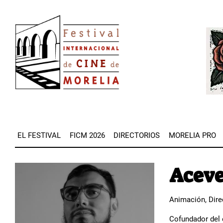
Pasar
Image
al
Imag
contenido
principal
EL FESTIVAL
FICM 2026
DIRECTORIOS
MORELIA PRO
Aceve
Image
Animación, Dire
Cofundador del 