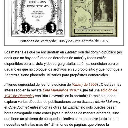
Portadas de
Variety
de 1905 y de
Cine Mundial
de 1916.
Los materiales que se encuentran en
Lantern
son del dominio público (es
decir que no hay conflictos de derechos de autor) y todos están
disponibles para la vista y descarga gratuita. La única condición para el
usuario es que no coloque los archivos en su propio sitio y que notifique a
Lantern
si tiene planeado utilizarlos para propósitos comerciales.
¿Tienes curiosidad de leer una edición de
Variety
de 1905
? ¿O estás más
interesado en la revista
Cine Mundial
de 1916?
¿Qué tal una
edición de
1942 de
Photoplay
con Rita Hayworth en la portada? También puedes
explorar varias décadas de publicaciones como
Screen, Movie Makers
y
el
Ciné-Journal
, entre muchas otras. En
Lantern
no sólo puedes pasar
horas navegando entre estas joyas históricas de manera arbitraria, sino
que tiene un sistema de búsqueda efectivo para encontrar justo lo que
necesitas entra las más de 1.3 millones de páginas que ofrece la