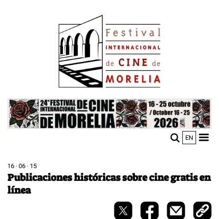
Pasar
Image
al
contenido
principal
Image
EN
M
Sho
n
mobi
men
16 · 06 · 15
Publicaciones históricas sobre cine gratis en
línea