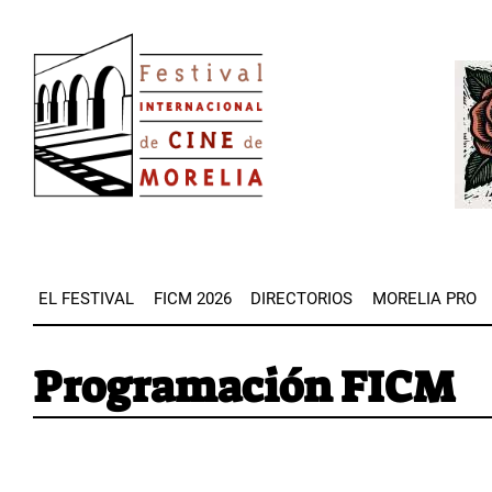
Pasar
Image
al
Imag
contenido
principal
EL FESTIVAL
FICM 2026
DIRECTORIOS
MORELIA PRO
Programación FICM