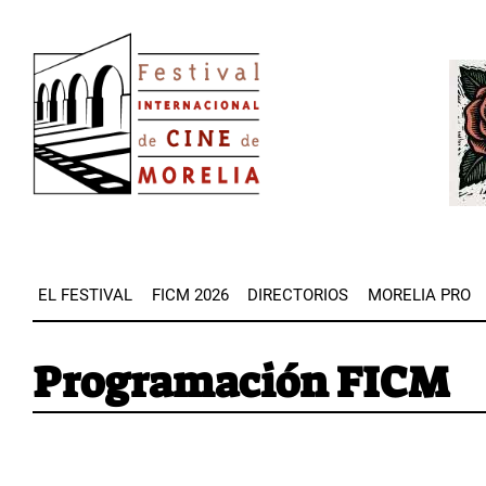
Pasar
Image
al
Imag
contenido
principal
EL FESTIVAL
FICM 2026
DIRECTORIOS
MORELIA PRO
Programación FICM