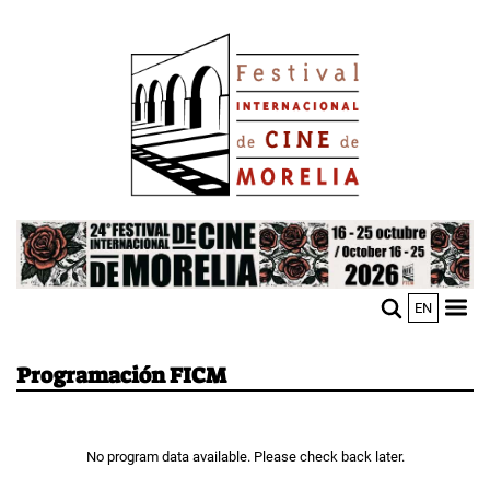
Pasar
Image
al
contenido
principal
Image
EN
M
Sho
n
mobi
men
Programación FICM
No program data available. Please check back later.