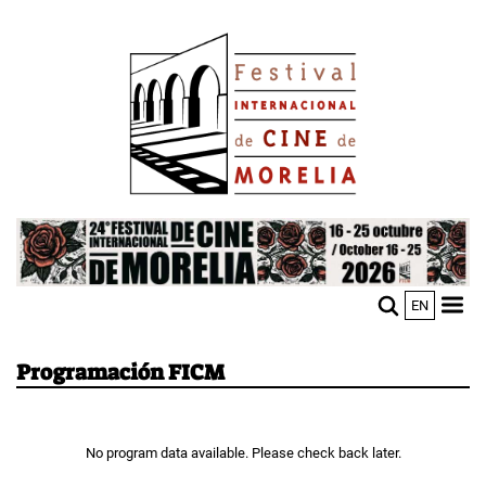
Pasar
Image
al
contenido
principal
Image
EN
M
Sho
n
mobi
men
Programación FICM
No program data available. Please check back later.