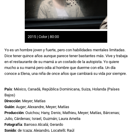
2015 | Color | 80:00
Yo es un hombre joven y fuerte, pero con habilidades mentales limitadas.
Dice tener quince años aunque parece tener bastantes más. Vive y trabaja
en el restaurante de su mamá a un costado de la autopista. Yo quiere
mucho a su mamá pero odia al hombre que duerme con ella. Un día
conoce a Elena, una niña de once años que cambiará su vida por siempre.
País
: México, Canadá, República Dominicana, Suiza, Holanda (Países
Bajos)
Dirección
: Meyer; Matías
Guión
: Auger; Alexandre, Meyer; Matías
Producción
: Ouichou; Hany, Denis; Mathieu, Meyer; Matías, Bárcenas;
Julio, Cárdenas; Israel, Guzmán; Laura Amelia
Fotografía
: Barroso Alcalá; Gerardo
Sonido
: de Icaza; Alejandro, Locatelli; Raúl