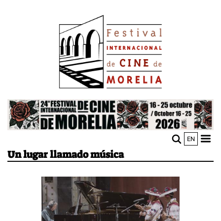
Pasar
Image
al
contenido
principal
Image
EN
M
Sho
Un lugar llamado música
n
mobi
men