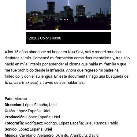
2020 | Color | 40:00
A los 15 años abandoné mi hogar en Ñuu Savi, salí y recorrí mundos
distintos al mío. Comencé mi formación como documentalista y, tras ello,
nació en mí el interés por aprender el idioma que habla mi familia y que
me fue prohibido desde la infancia. Ahora que regreso mi padre ha
fallecido; y con él su lengua. En este documental hago una búsqueda del
tu’un savi
(mixteco) a través de sus hablantes.
País
: México
Dirección
: López España; Uriel
Guión
: López España; Uriel
Producción
: López España; Uriel
Fotografía
: Rodríguez; Rodrigo, López España; Uriel, Ramos; Pablo
Sonido
: López España; Uriel
Música
: Cayetano; Alejandro, Du'n du, Arámburu; David