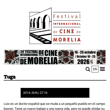
Pasar
Image
al
contenido
principal
Image
EN
M
Sho
Tuga
n
mobi
men
2014 | B/N | 27:16
Luis es un doctor español que se muda a un pequeño pueblo en el campo
bosnio. Tiene un nuevo trabajo y una nueva vida, pero no puede olvidar su