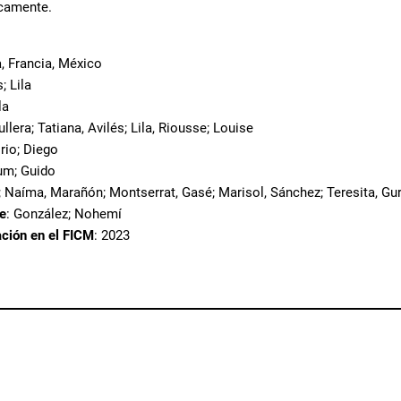
icamente.
, Francia, México
s; Lila
la
ullera; Tatiana, Avilés; Lila, Riousse; Louise
rio; Diego
um; Guido
; Naíma, Marañón; Montserrat, Gasé; Marisol, Sánchez; Teresita, Gurz
te
: González; Nohemí
ación en el FICM
: 2023