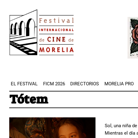
Pasar
Image
al
Imag
contenido
principal
EL FESTIVAL
FICM 2026
DIRECTORIOS
MORELIA PRO
Tótem
Sol, una niña de
Mientras el día