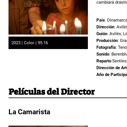
cambiará drást
País
: Dinamarca
Dirección
: Avilé
Guión
: Avilés; Li
Producción
: Gra
2023 | Color | 95:16
Fotografía
: Teno
Sonido
: Berenbl
Reparto
:Sentíes
Dirección de Ar
Año de Particip
Películas del Director
La Camarista