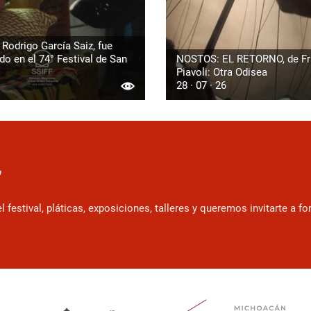
Rodrigo García Saiz, fue
o en el 74° Festival de San
NOSTOS: EL RETORNO, de F
Piavoli: Otra Odisea
28 · 07 · 26
r
estival, pláticas, exposiciones, talleres y queremos invitarte a f