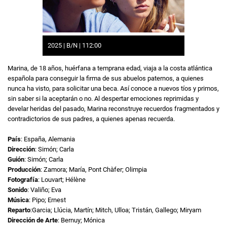
2025 | B/N | 112:00
Marina, de 18 años, huérfana a temprana edad, viaja a la costa atlántica
española para conseguir la firma de sus abuelos paternos, a quienes
nunca ha visto, para solicitar una beca. Así conoce a nuevos tíos y primos,
sin saber si la aceptarán o no. Al despertar emociones reprimidas y
develar heridas del pasado, Marina reconstruye recuerdos fragmentados y
contradictorios de sus padres, a quienes apenas recuerda.
País
: España, Alemania
Dirección
: Simón; Carla
Guión
: Simón; Carla
Producción
: Zamora; María, Pont Chàfer; Olimpia
Fotografía
: Louvart; Hélène
Sonido
: Valiño; Eva
Música
: Pipo; Ernest
Reparto
:Garcia; Llúcia, Martín; Mitch, Ulloa; Tristán, Gallego; Miryam
Dirección de Arte
: Bernuy; Mónica