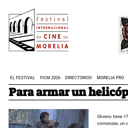
Pasar
Image
al
Imag
contenido
principal
EL FESTIVAL
FICM 2026
DIRECTORIOS
MORELIA PRO
Para armar un helicóp
Oliverio tiene 1
comienzan, un co