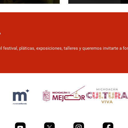
r
estival, pláticas, exposiciones, talleres y queremos invitarte a f