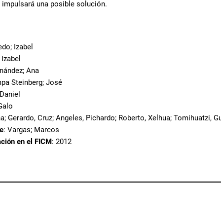
o impulsará una posible solución.
edo; Izabel
 Izabel
rnández; Ana
mpa Steinberg; José
 Daniel
Galo
a; Gerardo, Cruz; Angeles, Pichardo; Roberto, Xelhua; Tomihuatzi, 
te
: Vargas; Marcos
ación en el FICM
: 2012