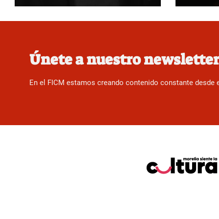
Únete a nuestro newslette
En el FICM estamos creando contenido constante desde el f