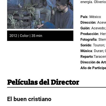
energía. Oliveri
País
: México
Dirección
: Acev
Guión
: Acevedo;
Producción
: He
2012 | Color | 35 min
Fotografía
: Ste
Sonido
: Touron;
Música
: Duran; 
Reparto
:Taracen
Dirección de Ar
Año de Particip
Películas del Director
El buen cristiano