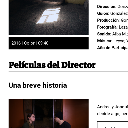
Dirección
: Gonz
Guión
: Gonzále
Producción
: Go
Fotografía
: Laz
Sonido
: Alba M.
Música
: Leyva;
2016 | Color | 09:40
Año de Particip
Películas del Director
Una breve historia
Andrea y Joaquín
decirle algo, p