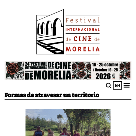
Pasar
Image
al
contenido
principal
Image
EN
M
Sho
Formas de atravesar un territorio
n
mobi
men