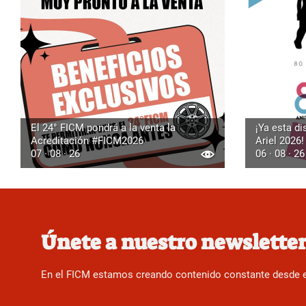
El 24° FICM pondrá a la venta la
¡Ya esta di
Acreditación #FICM2026
Ariel 2026!
07 · 08 · 26
06 · 08 · 26
Únete a nuestro newslette
En el FICM estamos creando contenido constante desde el f