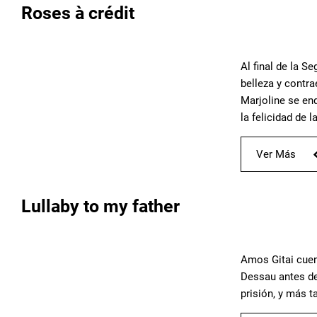
Roses à crédit
Al final de la S
belleza y contr
Marjoline se en
la felicidad de l
Ver Más
Lullaby to my father
Amos Gitai cuent
Dessau antes de
prisión, y más t