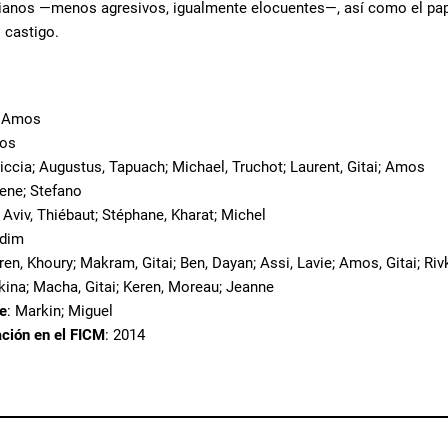
dianos —menos agresivos, igualmente elocuentes—, así como el pap
l castigo.
i; Amos
mos
liccia; Augustus, Tapuach; Michael, Truchot; Laurent, Gitai; Amos
vene; Stefano
 Aviv, Thiébaut; Stéphane, Kharat; Michel
udim
ren, Khoury; Makram, Gitai; Ben, Dayan; Assi, Lavie; Amos, Gitai; Rivk
tkina; Macha, Gitai; Keren, Moreau; Jeanne
te
: Markin; Miguel
ación en el FICM
: 2014