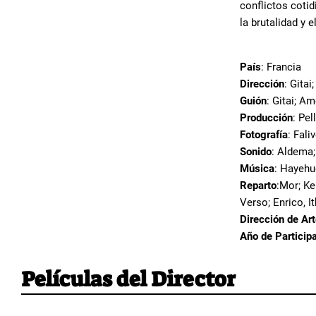
conflictos coti
la brutalidad y e
País
: Francia
Dirección
: Gita
Guión
: Gitai; A
Producción
: Pel
Fotografía
: Fali
Sonido
: Aldema;
Música
: Hayeh
Reparto
:Mor; Ke
Verso; Enrico, I
Dirección de Ar
Año de Particip
Películas del Director