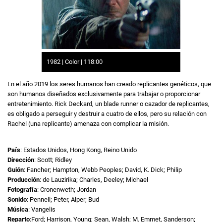
1982 | Color | 118:00
En el año 2019 los seres humanos han creado replicantes genéticos, que
son humanos diseñados exclusivamente para trabajar o proporcionar
entretenimiento. Rick Deckard, un blade runner o cazador de replicantes,
es obligado a perseguir y destruir a cuatro de ellos, pero su relación con
Rachel (una replicante) amenaza con complicar la misión.
País
: Estados Unidos, Hong Kong, Reino Unido
Dirección
: Scott; Ridley
Guión
: Fancher; Hampton, Webb Peoples; David, K. Dick; Philip
Producción
: de Lauzirika; Charles, Deeley; Michael
Fotografía
: Cronenweth; Jordan
Sonido
: Pennell; Peter, Alper; Bud
Música
: Vangelis
Reparto
:Ford; Harrison, Young; Sean, Walsh; M. Emmet, Sanderson;