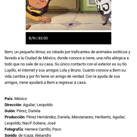
B/N | 83:00
Bem, un pequeño lémur, es robado por traficantes de animales exóticos y
llevado a la Ciudad de México, donde conoce a Irene, una niña alérgica a
todo que no sale de su casa. Su único contacto con el exterior es su tío
Lupillo, el internet y sus amigos Lola y Bruno. Cuanto conoce a Bem su
vida cambia y por fin tiene un amigo de verdad. Con la ayuda de sus
amigos, Irene ayudará a Bem a regresar a casa.
País
: México
Dirección
: Aguilar; Leopoldo
Guión
: Pérez; Dariela
Producción
: Pérez Hernández; Dariela, Manzanares; Heriberto, Aguilar;
Leopoldo, Nacif Gobera; José
Fotografía
: Herrera Carrillo; Paco
Sonido
: de Icaza; Alejandro