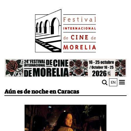
Pasar
Image
al
contenido
principal
Image
EN
M
Sho
Aún es de noche en Caracas
n
mobi
men