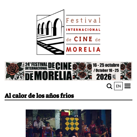
Pasar
Image
al
contenido
principal
Image
EN
M
Sho
Al calor de los años frios
n
mobi
men