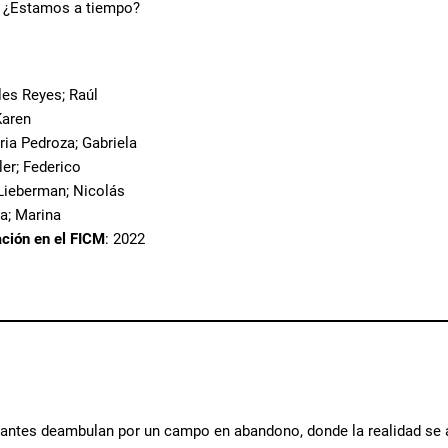
? ¿Estamos a tiempo?
les Reyes; Raúl
Karen
ria Pedroza; Gabriela
er; Federico
 Lieberman; Nicolás
ra; Marina
ación en el FICM
: 2022
ntes deambulan por un campo en abandono, donde la realidad se alt