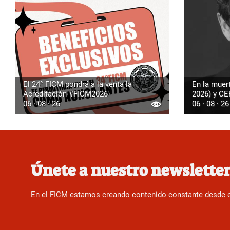
El 24° FICM pondrá a la venta la
En la muer
Acreditación #FICM2026
2026) y C
06 · 08 · 26
06 · 08 · 26
Únete a nuestro newslette
En el FICM estamos creando contenido constante desde el f