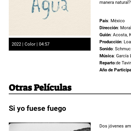
manera natural
País
: México
Dirección
: Mora
Guión
: Acosta, 
Producción
: Loa
2022 | Color | 04:57
Sonido
: Schmucl
Música
: García
Reparto
:de Tavi
Año de Particip
Otras Películas
Si yo fuese fuego
Dos jóvenes ama