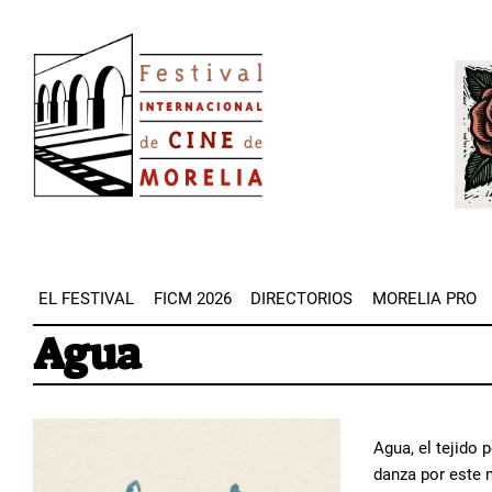
Pasar
Image
al
Imag
contenido
principal
EL FESTIVAL
FICM 2026
DIRECTORIOS
MORELIA PRO
Agua
Agua, el tejido
danza por este 