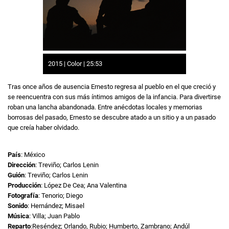
2015 | Color | 25:53
Tras once años de ausencia Ernesto regresa al pueblo en el que creció y
se reencuentra con sus más íntimos amigos de la infancia. Para divertirse
roban una lancha abandonada. Entre anécdotas locales y memorias
borrosas del pasado, Ernesto se descubre atado a un sitio y a un pasado
que creía haber olvidado.
País
: México
Dirección
: Treviño; Carlos Lenin
Guión
: Treviño; Carlos Lenin
Producción
: López De Cea; Ana Valentina
Fotografía
: Tenorio; Diego
Sonido
: Hernández; Misael
Música
: Villa; Juan Pablo
Reparto
:Reséndez; Orlando, Rubio; Humberto, Zambrano; Andúl