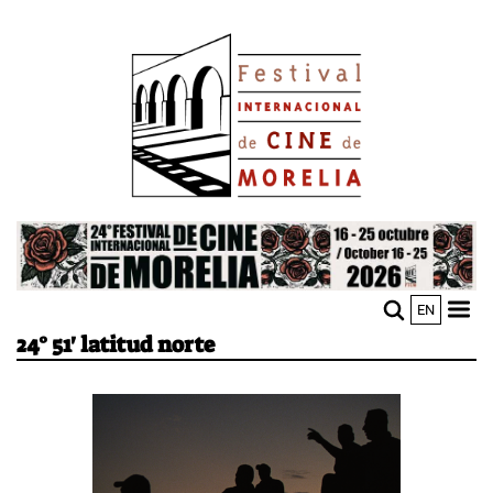
Pasar
Image
al
contenido
principal
Image
EN
M
Sho
24° 51' latitud norte
n
mobi
men