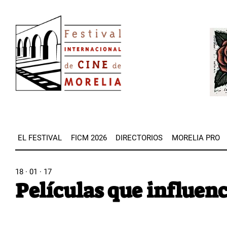
Pasar
Image
al
Imag
contenido
principal
EL FESTIVAL
FICM 2026
DIRECTORIOS
MORELIA PRO
18 · 01 · 17
Películas que influen