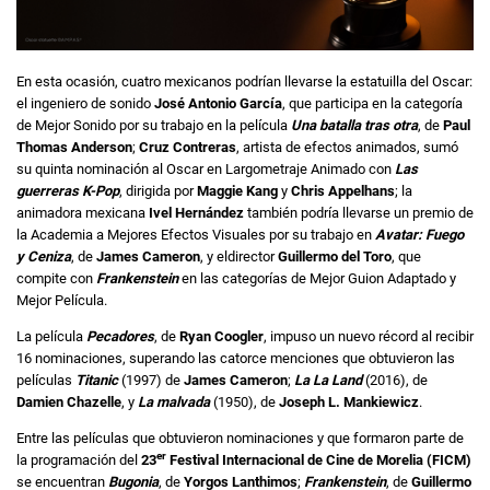
En esta ocasión, cuatro mexicanos podrían llevarse la estatuilla del Oscar:
el ingeniero de sonido
José Antonio García
, que participa en la categoría
de Mejor Sonido por su trabajo en la película
Una batalla tras otra
, de
Paul
Thomas Anderson
;
Cruz Contreras
, artista de efectos animados, sumó
su quinta nominación al Oscar en Largometraje Animado con
Las
guerreras K-Pop
, dirigida por
Maggie Kang
y
Chris Appelhans
; la
animadora mexicana
Ivel Hernández
también podría llevarse un premio de
la Academia a Mejores Efectos Visuales por su trabajo en
Avatar: Fuego
y Ceniza
, de
James Cameron
, y eldirector
Guillermo del Toro
, que
compite con
Frankenstein
en las categorías de Mejor Guion Adaptado y
Mejor Película.
La película
Pecadores
, de
Ryan Coogler
, impuso un nuevo récord al recibir
16 nominaciones, superando las catorce menciones que obtuvieron las
películas
Titanic
(1997) de
James Cameron
;
La La Land
(2016), de
Damien Chazelle
, y
La malvada
(1950), de
Joseph L. Mankiewicz
.
Entre las películas que obtuvieron nominaciones y que formaron parte de
er
la programación del
23
Festival Internacional de Cine de Morelia (FICM)
se encuentran
Bugonia
, de
Yorgos Lanthimos
;
Frankenstein
, de
Guillermo