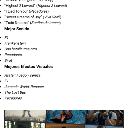
“Highest 2 Lowest” (
Highest 2 Lowest
)
“I Lied To You” (
Pecadores
)
“Sweet Dreams of Joy” (
Viva Verdi
)
“Train Dreams” (
Sueños de trenes
)
Mejor Sonido
F1
Frankenstein
Una batalla tras otra
Pecadores
Sirat
Mejores Efectos Visuales
Avatar: Fuego y ceniza
F1
Jurassic World: Renacer
The Lost Bus
Pecadores