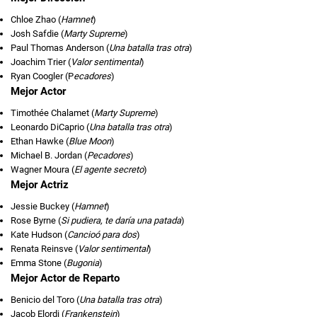
Chloe Zhao (
Hamnet
)
Josh Safdie (
Marty Supreme
)
Paul Thomas Anderson (
Una batalla tras otra
)
Joachim Trier (
Valor sentimental
)
Ryan Coogler (P
ecadores
)
Mejor Actor
Timothée Chalamet (
Marty Supreme
)
Leonardo DiCaprio (
Una batalla tras otra
)
Ethan Hawke (
Blue Moon
)
Michael B. Jordan (
Pecadores
)
Wagner Moura (
El agente secreto
)
Mejor Actriz
Jessie Buckey (
Hamnet
)
Rose Byrne (
Si pudiera, te daría una patada
)
Kate Hudson (
Cancioó para dos
)
Renata Reinsve (
Valor sentimental
)
Emma Stone (
Bugonia
)
Mejor Actor de Reparto
Benicio del Toro (
Una batalla tras otra
)
Jacob Elordi (
Frankenstein
)