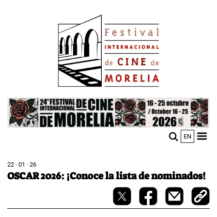
Pasar
Image
al
contenido
principal
Image
EN
M
Sho
n
mobi
men
22 · 01 · 26
OSCAR 2026: ¡Conoce la lista de nominados!