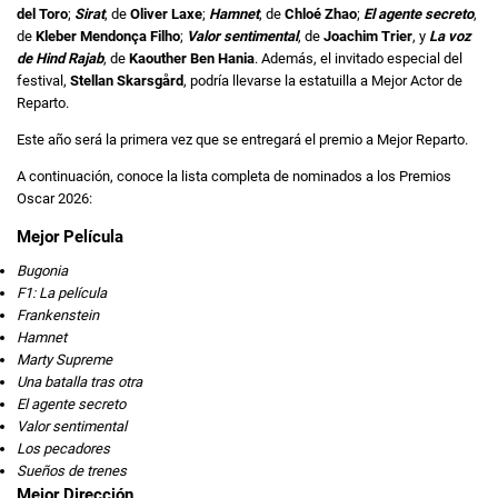
del Toro
;
Sirat
, de
Oliver Laxe
;
Hamnet
, de
Chloé Zhao
;
El agente secreto
,
de
Kleber Mendonça Filho
;
Valor sentimental
, de
Joachim Trier
, y
La voz
de Hind Rajab
, de
Kaouther Ben Hania
. Además, el invitado especial del
festival,
Stellan Skarsgård
, podría llevarse la estatuilla a Mejor Actor de
Reparto.
Este año será la primera vez que se entregará el premio a Mejor Reparto.
A continuación, conoce la lista completa de nominados a los Premios
Oscar 2026:
Mejor Película
Bugonia
F1: La película
Frankenstein
Hamnet
Marty Supreme
Una batalla tras otra
El agente secreto
Valor sentimental
Los pecadores
Sueños de trenes
Mejor Dirección