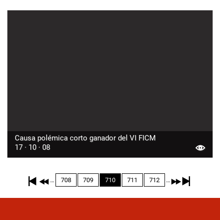
Causa polémica corto ganador del VI FICM
17 · 10 · 08
Paginación
…
…
Page
708
Page
709
Página
710
Page
711
Page
712
actual