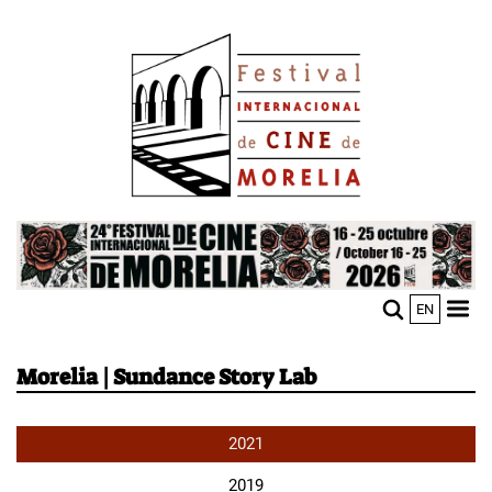
Pasar
Image
al
contenido
principal
Image
EN
M
Sho
n
mobi
men
Morelia | Sundance Story Lab
2021
2019