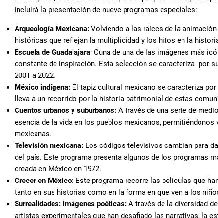
incluirá la presentación de nueve programas especiales:
Arqueología Mexicana:
Volviendo a las raíces de la animació
históricas que reflejan la multiplicidad y los hitos en la histo
Escuela de Guadalajara:
Cuna de una de las imágenes más icón
constante de inspiración. Esta selección se caracteriza por s
2001 a 2022.
México indígena:
El tapiz cultural mexicano se caracteriza po
lleva a un recorrido por la historia patrimonial de estas comu
Cuentos urbanos y suburbanos:
A través de una serie de medio
esencia de la vida en los pueblos mexicanos, permitiéndonos v
mexicanas.
Televisión mexicana:
Los códigos televisivos cambian para da
del país. Este programa presenta algunos de los programas más
creada en México en 1972.
Crecer en México:
Este programa recorre las películas que ha
tanto en sus historias como en la forma en que ven a los niño
Surrealidades: imágenes poéticas:
A través de la diversidad d
artistas experimentales que han desafiado las narrativas, la e