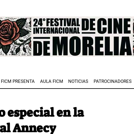
e
FICM PRESENTA
AULA FICM
NOTICIAS
PATROCINADORES
o especial en la
val Annecy