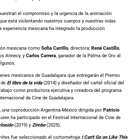
uestran el compromiso y la urgencia de la animación
s que está violentando nuestros cuerpos y nuestras vidas.
 experiencia mexicana ha integrado la producción
ación mexicana como
Sofía Carrillo
, directora;
René Castillo
,
os Annecy, y
Carlos Carrera
, ganador de la Palma de Oro al
algunos.
venes mexicanos de Guadalajara que entregarán el Premio
r de
El
libro
de
la
vida
(2014) y diseñador del cartel oficial del
rabajo como productora ejecutiva y creadora del programa
 Internacional de Cine de Guadalajara.
, una coproducción Argentina-México dirigida por
Patricio
quien ha participado en el Festival Internacional de Cine de
losión
(2019) y
Zimbo
(2025).
mites fue seleccionado el cortometraje
I Can't Go on Like This