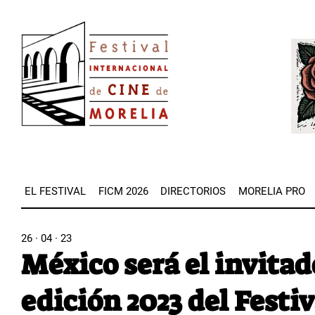
Pasar
Image
al
Imag
contenido
principal
EL FESTIVAL
FICM 2026
DIRECTORIOS
MORELIA PRO
26 · 04 · 23
México será el invitad
edición 2023 del Festi