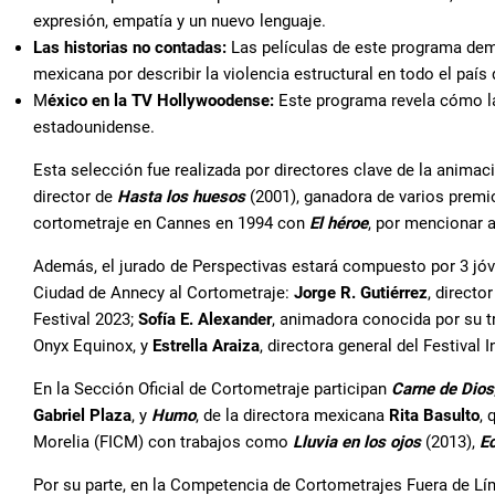
expresión, empatía y un nuevo lenguaje.
Las historias no contadas:
Las películas de este programa dem
mexicana por describir la violencia estructural en todo el paí
M
éxico en la TV Hollywoodense:
Este programa revela cómo la
estadounidense.
Esta selección fue realizada por directores clave de la anim
director de
Hasta los huesos
(2001), ganadora de varios premi
cortometraje en Cannes en 1994
con
El héroe
, por mencionar 
Además, el jurado de Perspectivas estará compuesto por 3 jó
Ciudad de Annecy al Cortometraje:
Jorge R. Gutiérrez
, directo
Festival 2023;
Sofía E. Alexander
, animadora conocida por su t
Onyx Equinox, y
Estrella Araiza
, directora general del Festival
En la Sección Oficial de Cortometraje participan
Carne de Dios
Gabriel Plaza
, y
Humo
, de la directora mexicana
Rita Basulto
, 
Morelia (FICM) con trabajos como
Lluvia en los ojos
(2013),
Ec
Por su parte, en la Competencia de Cortometrajes Fuera de Lí