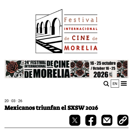
Pasar
Image
al
contenido
principal
Image
EN
M
Sho
n
mobi
men
20 · 03 · 26
Mexicanos triunfan el SXSW 2026