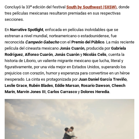
a
Concluyó la 33
edición del festival
South by Southwest (SXSW)
, donde
tres películas mexicanas resultaron premiadas en sus respectivas
secciones.
En
Narrative Spotlight
, enfocada en películas inolvidables que se
estrenan a nivel mundial, norteamericano o estadounidense, fue
reconocida
Campeón Gabacho
con el
Premio del Público
. La más reciente
película del cineasta mexicano
Jonás Cuarón,
producida por
Gabriela
Rodríguez
,
Alfonso Cuarón
,
Jonás Cuarón
y
Nicolás Celis
, cuenta la
historia de Liborio, un valiente migrante mexicano que lucha, literal y
figurativamente, por una vida mejor en Estados Unidos, superando los
prejuicios con corazón, humor y esperanza para convertirse en un héroe
inesperado. La cinta es protagonizada por
Juan Daniel García Treviño
,
Leslie Grace
,
Rubén Blades
,
Eddie Marsan
,
Rosario Dawson
,
Cheech
Marin
,
Marvin Jones III
,
Carlos Carrasco
y
Dolores Heredia
.