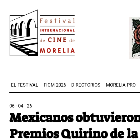
Pasar
Image
al
Imag
contenido
principal
EL FESTIVAL
FICM 2026
DIRECTORIOS
MORELIA PRO
06 · 04 · 26
Mexicanos obtuvieron
Premios Quirino de l