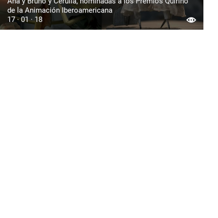
Ana y Bruno y Cerulia, nominadas a los Premios Quirino
de la Animación Iberoamericana
17 · 01 · 18