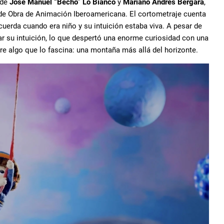
 de
José Manuel “Becho” Lo Bianco
y
Mariano Andrés Bergara
,
 de Obra de Animación Iberoamericana. El cortometraje cuenta
ecuerda cuando era niño y su intuición estaba viva. A pesar de
r su intuición, lo que despertó una enorme curiosidad con una
bre algo que lo fascina: una montaña más allá del horizonte.