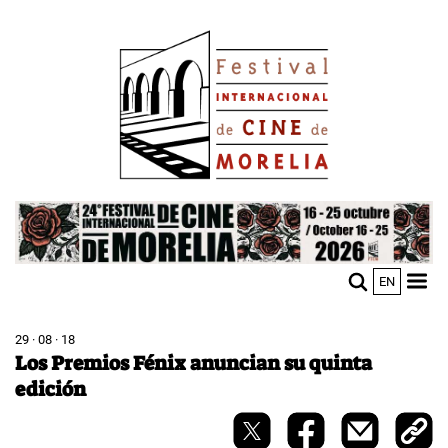
Pasar
Image
al
contenido
principal
Image
EN
M
Sho
n
mobi
men
29 · 08 · 18
Los Premios Fénix anuncian su quinta
edición