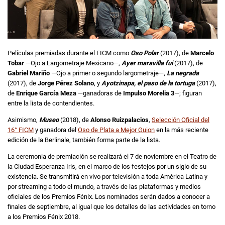
Películas premiadas durante el FICM como
Oso Polar
(2017), de
Marcelo
Tobar
—Ojo a Largometraje Mexicano—,
Ayer maravilla fui
(2017), de
Gabriel Mariño
—Ojo a primer o segundo largometraje—,
La negrada
(2017), de
Jorge Pérez Solano
, y
Ayotzinapa, el paso de la tortuga
(2017),
de
Enrique García Meza
—ganadoras de
Impulso Morelia 3
—; figuran
entre la lista de contendientes.
Asimismo,
Museo
(2018), de
Alonso Ruizpalacios
,
Selección Oficial del
16° FICM
y ganadora del
Oso de Plata a Mejor Guion
en la más reciente
edición de la Berlinale, también forma parte de la lista.
La ceremonia de premiación se realizará el 7 de noviembre en el Teatro de
la Ciudad Esperanza Iris, en el marco de los festejos por un siglo de su
existencia. Se transmitirá en vivo por televisión a toda América Latina y
por streaming a todo el mundo, a través de las plataformas y medios
oficiales de los Premios Fénix. Los nominados serán dados a conocer a
finales de septiembre, al igual que los detalles de las actividades en torno
a los Premios Fénix 2018.