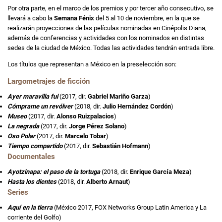
Por otra parte, en el marco de los premios y por tercer año consecutivo, se
llevará a cabo la
Semana Fénix
del 5 al 10 de noviembre, en la que se
realizarán proyecciones de las películas nominadas en Cinépolis Diana,
además de conferencias y actividades con los nominados en distintas
sedes de la ciudad de México. Todas las actividades tendrán entrada libre.
Los títulos que representan a México en la preselección son:
Largometrajes de ficción
Ayer maravilla fui
(2017, dir.
Gabriel Mariño Garza
)
Cómprame un revólver
(2018, dir.
Julio Hernández Cordón
)
Museo
(2017, dir.
Alonso Ruizpalacios
)
La negrada
(2017, dir.
Jorge Pérez Solano
)
Oso Polar
(2017, dir.
Marcelo Tobar
)
Tiempo compartido
(2017, dir.
Sebastián Hofmann
)
Documentales
Ayotzinapa: el paso de la tortuga
(2018, dir.
Enrique García Meza
)
Hasta los dientes
(2018, dir.
Alberto Arnaut
)
Series
Aquí en la tierra
(México 2017, FOX Networks Group Latin America y La
corriente del Golfo)