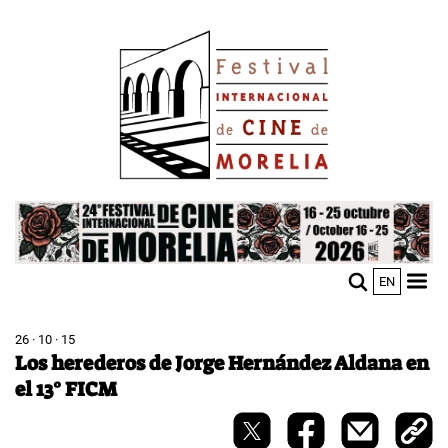
Pasar
Image
al
contenido
principal
Image
EN
M
Sho
n
mobi
men
26 · 10 · 15
Los herederos de Jorge Hernández Aldana en
el 13° FICM