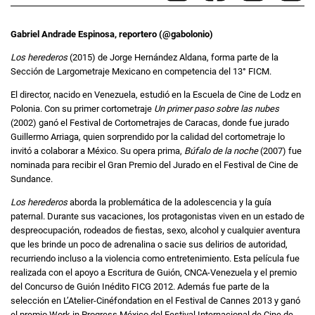
Gabriel Andrade Espinosa, reportero (@gabolonio)
Los herederos
(2015) de Jorge Hernández Aldana, forma parte de la
Sección de Largometraje Mexicano en competencia del 13° FICM.
El director, nacido en Venezuela, estudió en la Escuela de Cine de Lodz en
Polonia. Con su primer cortometraje
Un primer paso sobre las nubes
(2002) ganó el Festival de Cortometrajes de Caracas, donde fue jurado
Guillermo Arriaga, quien sorprendido por la calidad del cortometraje lo
invitó a colaborar a México. Su opera prima,
Búfalo de la noche
(2007) fue
nominada para recibir el Gran Premio del Jurado en el Festival de Cine de
Sundance.
Los herederos
aborda la problemática de la adolescencia y la guía
paternal. Durante sus vacaciones, los protagonistas viven en un estado de
despreocupación, rodeados de fiestas, sexo, alcohol y cualquier aventura
que les brinde un poco de adrenalina o sacie sus delirios de autoridad,
recurriendo incluso a la violencia como entretenimiento. Esta película fue
realizada con el apoyo a Escritura de Guión, CNCA-Venezuela y el premio
del Concurso de Guión Inédito FICG 2012. Además fue parte de la
selección en L’Atelier-Cinéfondation en el Festival de Cannes 2013 y ganó
el premio Work in Progress México del Festival Internacional de Cine de