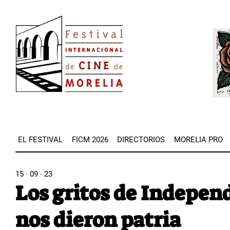
Pasar
Image
al
Imag
contenido
principal
EL FESTIVAL
FICM 2026
DIRECTORIOS
MORELIA PRO
15 · 09 · 23
Los gritos de Independ
nos dieron patria