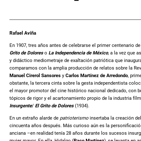
Rafael Aviña
En 1907, tres años antes de celebrarse el primer centenario d
Grito de Dolores
o
La Independencia de México
, a la vez que 
y didáctico mediometraje de exaltación patriótica que inaugura
comparamos con la amplia producción de relatos sobre la Rev
Manuel Cirerol
Sansores
y
Carlos Martínez de Arredondo
, prim
obstante, la tercera cinta sobre la gesta independentista col
el mayor promotor del cine histórico nacional dedicado, con b
tópicos de rigor y el acartonamiento propio de la industria fíl
Insurgente
/
El Grito de Dolores
(1934).
En un extraño alarde de
patrioterismo
insertaba la creación d
cincuenta años después. Más curioso aún es la personificació
anciana –en realidad tenía 28 años durante los sucesos insurg
mujer mayor. En ella, Hidalgo (
Paco Martínez
), se levanta en 