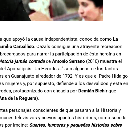
iolla que apoyó la causa independentista, conocida como
La
Emilio Carballido
. Cazals consigue una atrayente recreación
brecargados para narrar la participación de ésta heroína en
historia jamás contada
de
Antonio Serrano
(2010) muestra el
e del Apocalipsis…Un Herodes…” son algunos de los tantos
as en Guanajuato alrededor de 1792. Y es que el Padre Hidalgo
las mujeres y, por supuesto, defiende a los desvalidos y está en
e rodea, protagonizado con eficacia por
Demián Bichir
que
Ana de la Reguera
).
antea personajes conscientes de que pasaran a la Historia y
omunes televisivos y nuevos apuntes históricos, como sucede
os por Imcine:
Suertes, humores y pequeñas historias sobre