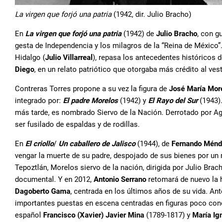
La virgen que forjó una patria
(1942, dir. Julio Bracho)
En
La virgen que forjó una patria
(1942) de
Julio Bracho
, con g
gesta de Independencia y los milagros de la “Reina de México”.
Hidalgo (
Julio Villarreal
), repasa los antecedentes históricos 
Diego
, en un relato patriótico que otorgaba más crédito al ves
Contreras Torres propone a su vez la figura de
José María Mor
integrado por:
El padre Morelos
(1942) y
El Rayo del Sur
(1943).
más tarde, es nombrado Siervo de la Nación. Derrotado por Agu
ser fusilado de espaldas y de rodillas.
En
El criollo
/
Un caballero de Jalisco
(1944), de
Fernando Mén
vengar la muerte de su padre, despojado de sus bienes por u
Tepoztlán, Morelos siervo de la nación, dirigida por Julio Bracho
documental. Y en 2012,
Antonio Serrano
retomará de nuevo la h
Dagoberto Gama
, centrada en los últimos años de su vida. Ant
importantes puestas en escena centradas en figuras poco conoc
español
Francisco (Xavier) Javier Mina
(1789-1817) y
María Ig