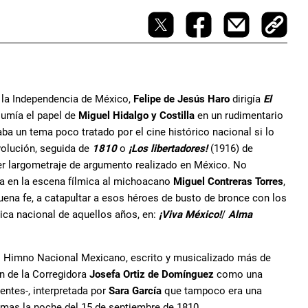
e la Independencia de México,
Felipe de Jesús Haro
dirigía
El
asumía el papel de
Miguel Hidalgo y Costilla
en un rudimentario
ba un tema poco tratado por el cine histórico nacional si lo
olución, seguida de
1810
o
¡Los libertadores!
(1916) de
er largometraje de argumento realizado en México. No
oca en la escena fílmica al michoacano
Miguel Contreras Torres
,
uena fe, a catapultar a esos héroes de busto de bronce con los
mica nacional de aquellos años, en:
¡Viva México!
/
Alma
el Himno Nacional Mexicano, escrito y musicalizado más de
n de la Corregidora
Josefa Ortiz de Domínguez
como una
entes-, interpretada por
Sara García
que tampoco era una
armas la noche del 15 de septiembre de 1810.