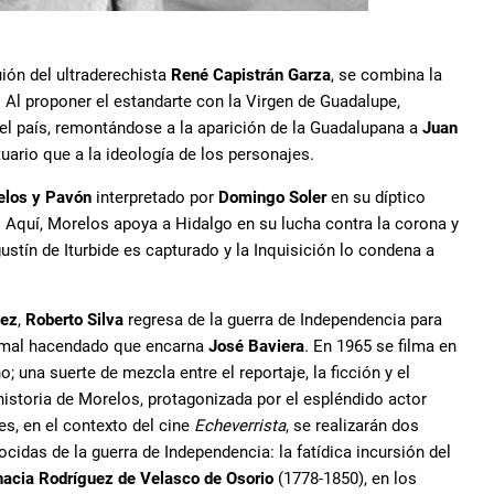
uión del ultraderechista
René Capistrán Garza
, se combina la
 Al proponer el estandarte con la Virgen de Guadalupe,
del país, remontándose a la aparición de la Guadalupana a
Juan
tuario que a la ideología de los personajes.
elos y Pavón
interpretado por
Domingo Soler
en su díptico
 Aquí, Morelos apoya a Hidalgo en su lucha contra la corona y
stín de Iturbide es capturado y la Inquisición lo condena a
dez
,
Roberto Silva
regresa de la guerra de Independencia para
n mal hacendado que encarna
José Baviera
. En 1965 se filma en
; una suerte de mezcla entre el reportaje, la ficción y el
istoria de Morelos, protagonizada por el espléndido actor
es, en el contexto del cine
Echeverrista
, se realizarán dos
idas de la guerra de Independencia: la fatídica incursión del
nacia Rodríguez de Velasco de Osorio
(1778-1850), en los