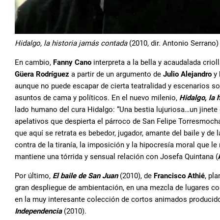
Hidalgo, la historia jamás contada
(2010, dir. Antonio Serrano)
En cambio,
Fanny Cano
interpreta a la bella y acaudalada cr
Güera Rodríguez
a partir de un argumento de
Julio Alejandro
y
aunque no puede escapar de cierta teatralidad y escenarios so
asuntos de cama y políticos. En el nuevo milenio,
Hidalgo, la 
lado humano del cura Hidalgo: “Una bestia lujuriosa…un jinet
apelativos que despierta el párroco de San Felipe Torresmoch
que aquí se retrata es bebedor, jugador, amante del baile y de 
contra de la tiranía, la imposición y la hipocresía moral que l
mantiene una tórrida y sensual relación con Josefa Quintana (
Por último,
El baile de San Juan
(2010), de
Francisco Athié
, pl
gran despliegue de ambientación, en una mezcla de lugares c
en la muy interesante colección de cortos animados producid
Independencia
(2010).