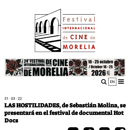
Pasar
Image
al
contenido
principal
Image
EN
M
Sho
n
mobi
men
31 · 03 · 22
LAS HOSTILIDADES, de Sebastián Molina, se
presentará en el festival de documental Hot
Docs