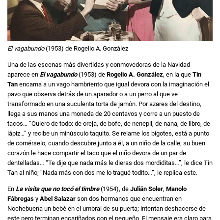
El vagabundo
(1953) de Rogelio A. González
Una de las escenas más divertidas y conmovedoras de la Navidad
aparece en
El vagabundo
(1953) de
Rogelio A. González
, en la que
Tin
Tan
encarna a un vago hambriento que igual devora con la imaginación el
pavo que observa detrás de un aparador o a un perro al que ve
transformado en una suculenta torta de jamón. Por azares del destino,
llega a sus manos una moneda de 20 centavos y corre a un puesto de
tacos… “Quiero de todo: de oreja, de bofe, de nenepil, de nana, de libro, de
lápiz…” y recibe un minúsculo taquito. Se relame los bigotes, está a punto
de comérselo, cuando descubre junto a él, a un niño de la calle; su buen
corazón le hace compartir el taco que el niño devora de un par de
dentelladas… “Te dije que nada más le dieras dos mordiditas…”, le dice Tin
Tan al niño; “Nada más con dos me lo tragué todito…”, le replica este.
En
La visita que no tocó el timbre
(1954), de
Julián Soler
,
Manolo
Fábregas
y
Abel Salazar
son dos hermanos que encuentran en
Nochebuena un bebé en el umbral de su puerta; intentan deshacerse de
este pero terminan encariñados con el pequeño. El mensaje era claro para