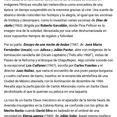
imágenes fílmicas resulta tan melancólica como evocadora de una
época: un tiempo suspendido en la memoria gracias al cine. Una suerte de
abanico donde coinciden los festejos y la alegría, al igual que las escenas
de tristeza y desamparo, como lo muestran varias escenas de
Días de
otoño
(1963) dirigida por
Roberto Gavaldón
, donde Pina Pellicer es la
imagen viva de la soledad, devastada por una urbe deshumanizada en
esos supuestos tiempos de regalos y felicidad.
Por su parte,
Ensayo de una noche de bodas
(1967, dir.
José María
Fernández Unsaín
) con
Julissa
y
Julián Pastor
, abre con imágenes de la
iluminación navideña del Zócalo capitalino (“Feliz año 1968”), vistas de
Paseo de la Reforma y el Bosque de Chapultepec. Algo similar sucede con
la excepcional
Los Caifanes
(1967), escrita por
Carlos Fuentes
y el
director
Juan Ibáñez
, que narra el encuentro de una joven pareja burguesa
y cuatro caifanes de barrio, insertos en la enrarecida atmósfera de una
Ciudad de México ataviada con la iluminación de diciembre de 1966.
Resalta aquí la participación de Carlos Monsiváis como un Santa Claus
alcoholizado al que le queman su peluca en una taquería.
La risa de un Santa Claus mecánico en el aparador de la tienda Sears de
Avenida Insurgentes en la Colonia Roma, se confunde con los gritos de
Meche Barba
cuando
David Silva
es baleado en el umbral de una
vecindad en
Eterna agonía
(1949), de
Julián Soler.
Aquel mismo muñeco