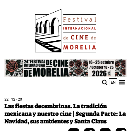
Pasar
Image
al
contenido
principal
Image
EN
M
Sho
n
mobi
men
22 · 12 · 20
Las fiestas decembrinas. La tradición
mexicana y nuestro cine | Segunda Parte: La
Navidad, sus ambientes y Santa Claus