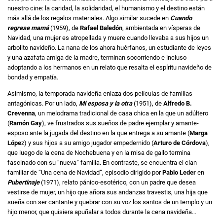
nuestro cine: la caridad, la solidaridad, el humanismo y el destino están
más allá de los regalos materiales. Algo similar sucede en
Cuando
regrese mamá
(1959), de
Rafael Baledón
, ambientada en vísperas de
Navidad, una mujer es atropellada y muere cuando llevaba a sus hijos un
arbolito navideño. La nana de los ahora huérfanos, un estudiante de leyes
y una azafata amiga de la madre, terminan socorriendo e incluso
adoptando a los hermanos en un relato que resalta el espíritu navideño de
bondad y empatía.
Asimismo, la temporada navideña enlaza dos películas de familias
antagónicas. Por un lado,
Mi esposa y la otra
(1951), de
Alfredo B.
Crevenna
, un melodrama tradicional de casa chica en la que un adúltero
(
Ramón Gay
), ve frustrados sus sueños de padre ejemplar y amante-
esposo ante la jugada del destino en la que entrega a su amante (
Marga
Lópe
z) y sus hijos a su amigo jugador empedernido (
Arturo de Córdova
),
que luego de la cena de Nochebuena y en la misa de gallo termina
fascinado con su “nueva” familia. En contraste, se encuentra el clan
familiar de “Una cena de Navidad”, episodio dirigido por
Pablo Leder
en
Pubertinaje
(1971), relato pánico-esotérico, con un padre que desea
vestirse de mujer, un hijo que añora sus andanzas travestis, una hija que
sueña con ser cantante y quebrar con su voz los santos de un templo y un
hijo menor, que quisiera apuñalar a todos durante la cena navideña…