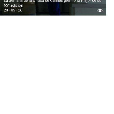
La Semana de la Crítica de Cannes premió lo mejor de su
65ª edición
20 · 05 · 26