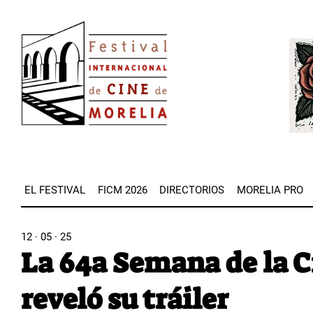
Pasar
Image
al
Imag
contenido
principal
EL FESTIVAL
FICM 2026
DIRECTORIOS
MORELIA PRO
12 · 05 · 25
La 64a Semana de la C
reveló su tráiler