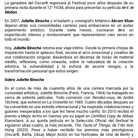
La ganadora del Oscar
®
regresará al Festival once años después de su
primera visita durante el 12° FICM, ahora para presentar su película
In-I: In
Motion
.
En 2007,
Juliette Binoche
y el bailarín y coreógrafo británico
Akram Khan
dejaron atrás sus consolidadas carreras para embarcarse en un audaz
experimento artístico. Durante siete meses, cocrearon
In-I
,
un
espectáculo intenso y revolucionario que representaron cien veces en
todo el mundo.
Hoy,
Juliette Binoche
retoma ese viaje íntimo. Desde la primera chispa de
inspiración hasta el aplauso final, recorre el arco emocional y creativo de
una colaboración singular. Basándose en decenas de horas de material
inédito, reflexiona, como cineasta, sobre la naturaleza de la creación
artística, la vulnerabilidad y la euforia de asumir riesgos, y la
transformación personal que estos exigen.
Sobre Juliette Binoche
En el curso de más de cuarenta años de una carrera marcada por la
curiosidad artística, Juliette Binoche (París, Francia, 1964) ha trabajado en
cerca de setenta películas. Todo comenzó con
Rendez-vous,
de André
Téchiné, que estrenó en La Croisette en 1985. Cuatro décadas después se
ha convertido en una estrella internacional y ha inspirado colaboraciones y
guiones inesperados a los que les tiene mucho cariño. En 2010 recibió el
premio a Mejor Actriz en Cannes por su papel en
Certified Copy,
de Abbas
Kiarostami. A su quinta película en la Selección Oficial del festival le
siguieron otras cuatro, la más reciente,
The Taste of Things,
de Trân Anh
Hùng (2023). Pese a haber recibido los premios más prestigiosos
(Oscar®, Bafta, César, Mejor Actriz en los festivales de cine de Berlín y