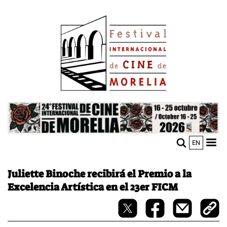
Pasar
Image
al
contenido
principal
Image
EN
M
Sho
n
mobi
men
Juliette Binoche recibirá el Premio a la
Excelencia Artística en el 23er FICM