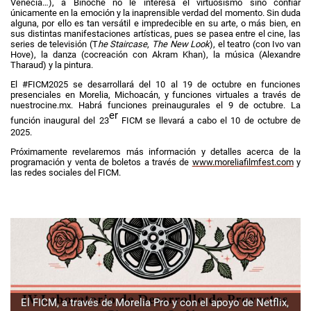
Venecia…), a Binoche no le interesa el virtuosismo sino confiar
únicamente en la emoción y la inaprensible verdad del momento. Sin duda
alguna, por ello es tan versátil e impredecible en su arte, o más bien, en
sus distintas manifestaciones artísticas, pues se pasea entre el cine, las
series de televisión (T
he Staircase
,
The New Look
), el teatro (con Ivo van
Hove), la danza (cocreación con Akram Khan), la música (Alexandre
Tharaud) y la pintura.
El #FICM2025 se desarrollará del 10 al 19 de octubre en funciones
presenciales en Morelia, Michoacán, y funciones virtuales a través de
nuestrocine.mx. Habrá funciones preinaugurales el 9 de octubre. La
er
función inaugural del 23
FICM se llevará a cabo el 10 de octubre de
2025.
Próximamente revelaremos más información y detalles acerca de la
programación y venta de boletos a través de
www.moreliafilmfest.com
y
las redes sociales del FICM.
El FICM, a través de Morelia Pro y con el apoyo de Netflix,