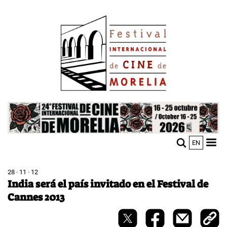
Pasar
Image
al
contenido
principal
Image
EN
M
Sho
n
mobi
men
28 · 11 · 12
India será el país invitado en el Festival de
Cannes 2013