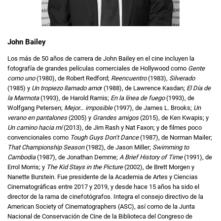
John Bailey
Los más de 50 años de carrera de John Bailey en el cine incluyen la
fotografía de grandes películas comerciales de Hollywood como
Gente
como uno
(1980), de Robert Redford;
Reencuentro
(1983),
Silverado
(1985) y
Un tropiezo llamado amo
r (1988), de Lawrence Kasdan;
El Día de
la Marmota
(1993), de Harold Ramis;
En la línea de fuego
(1993), de
Wolfgang Petersen;
Mejor… imposible
(1997), de James L. Brooks;
Un
verano en pantalones
(2005) y
Grandes amigos
(2015), de Ken Kwapis; y
Un camino hacia mí
(2013), de Jim Rash y Nat Faxon; y de filmes poco
convencionales como
Tough Guys Don’t Dance
(1987), de Norman Mailer;
That Championship Season
(1982), de Jason Miller;
Swimming to
Cambodia
(1987), de Jonathan Demme;
A Brief History of Time
(1991), de
Errol Morris; y
The Kid Stays in the Picture
(2002), de Brett Morgen y
Nanette Burstein. Fue presidente de la Academia de Artes y Ciencias
Cinematográficas entre 2017 y 2019, y desde hace 15 años ha sido el
director de la rama de cinefotógrafos. Integra el consejo directivo de la
American Society of Cinematographers (ASC), así como de la Junta
Nacional de Conservación de Cine de la Biblioteca del Congreso de