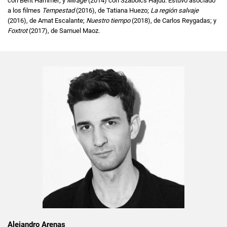
con Bent Hammer; y
Mirage
(2014) con Szabolcs Hajdu. Estuvo asociado
a los filmes
Tempestad
(2016), de Tatiana Huezo;
La región salvaje
(2016), de Amat Escalante;
Nuestro tiempo
(2018), de Carlos Reygadas; y
Foxtrot
(2017), de Samuel Maoz.
Alejandro Arenas