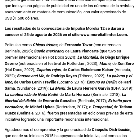
que incluye una página de publicidad en uno de los números de la revista y
asesoramiento en materia de comunicación, con valor aproximado de
USD$1,500 dólares.
Los resultados de la convocatoria de Impulso Morelia 12 se darán a
conocer el 25 de agosto de 2026 en el sitio www.moreliafilmfest.com.
Películas como
Chicas tristes
, de
Fernanda Tovar
(con estreno en
Berlinale, 2026);
Sueño mexicano
, de
Laura Plancarte
(que tuvo su
premier internacional en Hot Docs 2024);
La Montaña
, de
Diego Enrique
Osorno
(estrenada en el festival de Rotterdam, 2023);
Mamá
, de
Xun Sero
(Hot Docs, 2022);
Zapatos rojos
, de
Carlos Eichelmann Kaiser
(Venecia,
2022);
Sanson and Me
, de
Rodrigo Reyes
(Tribeca, 2022);
La paloma y el
lobo
, de
Carlos Lenin Treviño
(Locarno, 2019);
Esto no es Berlín
, de
Hari
Sama
, (Sundance, 2019);
La Mami
, de
Laura Herrero Garvin
(IDFA, 2019);
La caótica vida de Nada Kadić
, de
Marta Hernaiz
(Berlinale, 2018);
La
libertad del diablo
, de
Everardo González
(Berlinale, 2017);
Extraño pero
verdadero
, de
Michel Lipkes
(Rotterdam, 2017); o
Tempestad
, de
Tatiana
Huezo
(Berlinale, 2016), fueron presentadas en ediciones previas de esta
iniciativa logrando una importante resonancia internacional.
Agradecemos el compromiso y la generosidad de
Cinépolis Distribución
,
que desde su inicio en 2015 ha apoyado esta iniciativa, así como a los