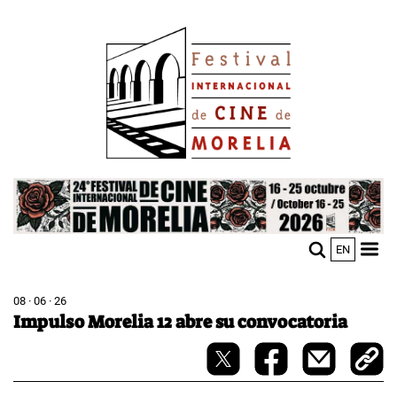
Pasar
Image
al
contenido
principal
Image
EN
M
Sho
n
mobi
men
08 · 06 · 26
Impulso Morelia 12 abre su convocatoria