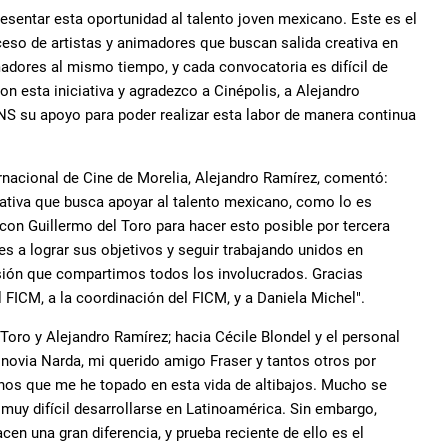
resentar esta oportunidad al talento joven mexicano. Este es el
ceso de artistas y animadores que buscan salida creativa en
madores al mismo tiempo, y cada convocatoria es difícil de
n esta iniciativa y agradezco a Cinépolis, a Alejandro
NS su apoyo para poder realizar esta labor de manera continua
ternacional de Cine de Morelia, Alejandro Ramírez, comentó:
iativa que busca apoyar al talento mexicano, como lo es
on Guillermo del Toro para hacer esto posible por tercera
 a lograr sus objetivos y seguir trabajando unidos en
asión que compartimos todos los involucrados. Gracias
FICM, a la coordinación del FICM, y a Daniela Michel".
 Toro y Alejandro Ramírez; hacia Cécile Blondel y el personal
i novia Narda, mi querido amigo Fraser y tantos otros por
nos que me he topado en esta vida de altibajos. Mucho se
s muy difícil desarrollarse en Latinoamérica. Sin embargo,
en una gran diferencia, y prueba reciente de ello es el