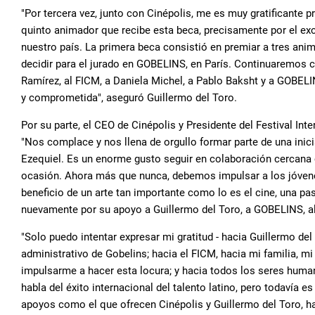
"Por tercera vez, junto con Cinépolis, me es muy gratificante p
quinto animador que recibe esta beca, precisamente por el ex
nuestro país. La primera beca consistió en premiar a tres ani
decidir para el jurado en GOBELINS, en París. Continuaremos co
Ramírez, al FICM, a Daniela Michel, a Pablo Baksht y a GOBELI
y comprometida", aseguró Guillermo del Toro.
Por su parte, el CEO de Cinépolis y Presidente del Festival In
"Nos complace y nos llena de orgullo formar parte de una inic
Ezequiel. Es un enorme gusto seguir en colaboración cercana c
ocasión. Ahora más que nunca, debemos impulsar a los jóvenes
beneficio de un arte tan importante como lo es el cine, una p
nuevamente por su apoyo a Guillermo del Toro, a GOBELINS, al 
"Solo puedo intentar expresar mi gratitud - hacia Guillermo del
administrativo de Gobelins; hacia el FICM, hacia mi familia, m
impulsarme a hacer esta locura; y hacia todos los seres huma
habla del éxito internacional del talento latino, pero todavía e
apoyos como el que ofrecen Cinépolis y Guillermo del Toro, hac