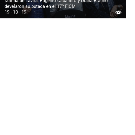
Marina de Tavira, Eugenio Caballero y Diana Bracho
develaron su butaca en el 17º FICM
19 · 10 · 19