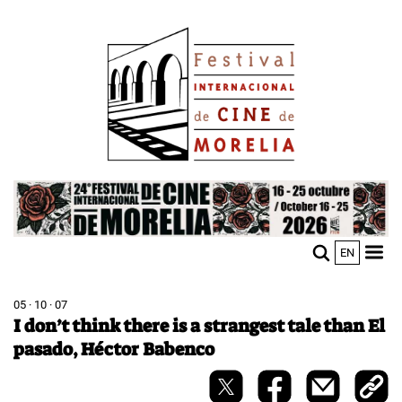
Pasar
Image
al
contenido
principal
Image
EN
M
Sho
n
mobi
men
05 · 10 · 07
I don’t think there is a strangest tale than El
pasado, Héctor Babenco