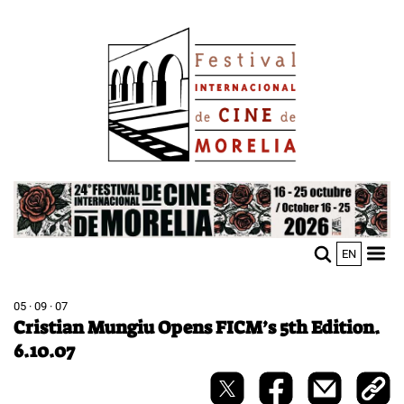
Pasar
Image
al
contenido
principal
Image
EN
M
Sho
n
mobi
men
05 · 09 · 07
Cristian Mungiu Opens FICM’s 5th Edition.
6.10.07