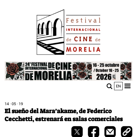
Pasar
Image
al
contenido
principal
Image
EN
M
Sho
n
mobi
men
14 · 05 · 19
El sueño del Mara’akame, de Federico
Cecchetti, estrenará en salas comerciales