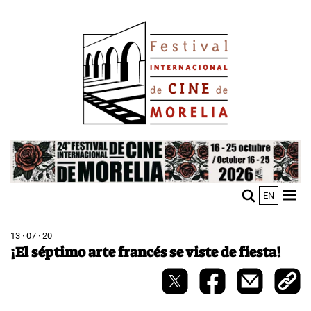
Pasar
Image
al
contenido
principal
Image
EN
M
Sho
n
mobi
men
13 · 07 · 20
¡El séptimo arte francés se viste de fiesta!