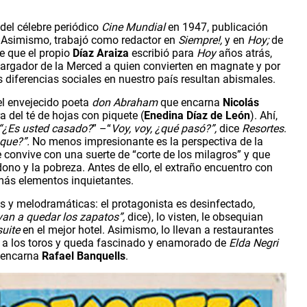
 del célebre periódico 
Cine Mundial
 en 1947, publicación 
. Asimismo, trabajó como redactor en 
Siempre!,
 y en 
Hoy; 
de 
e que el propio 
Díaz Araiza
 escribió para 
Hoy 
años atrás, 
argador de la Merced a quien convierten en magnate y por 
s diferencias sociales en nuestro país resultan abismales.
l envejecido poeta 
don Abraham 
que encarna 
Nicolás 
ra del té de hojas con piquete (
Enedina Díaz de León
). Ahí, 
 “¿Es usted casado?
” –“
Voy, voy, ¿qué pasó?”, 
dice 
Resortes
. 
que?”.
 No menos impresionante es la perspectiva de la 
e convive con una suerte de “corte de los milagros” y que 
ono y la pobreza. Antes de ello, el extraño encuentro con 
más elementos inquietantes.
s y melodramáticas: el protagonista es desinfectado, 
an a quedar los zapatos”,
 dice), lo visten, le obsequian 
suite
 en el mejor hotel. Asimismo, lo llevan a restaurantes 
y a los toros y queda fascinado y enamorado de 
Elda Negri
 encarna 
Rafael Banquells
.