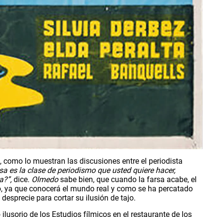
Existe aquí un intento de criticar la voracidad de los medios, como lo muestran las discusiones entre el periodista 
sa es la clase de periodismo que usted quiere hacer, 
a?”, 
dice.
 Olmedo 
sabe bien, que cuando la farsa acabe, el 
, ya que conocerá el mundo real y como se ha percatado 
 desprecie para cortar su ilusión de tajo.
lusorio de los Estudios fílmicos en el restaurante de los 