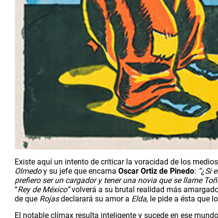
Olmedo 
y su jefe que encarna 
Oscar Ortiz de Pinedo
: 
“¿Si e
prefiero ser un cargador y tener una novia que se llame Toñ
“
Rey de México” 
volverá a su brutal realidad más amargado
de que 
Rojas
 declarará su amor a 
Elda, 
le pide a ésta que lo
El notable clímax resulta inteligente y sucede en ese mundo i