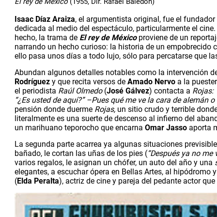
El rey de México
(1955, Dir. Rafael Baledón)
Isaac Díaz Araiza
, el argumentista original, fue el fundador
dedicada al medio del espectáculo, particularmente el cine
hecho, la trama de 
El rey de México
proviene de un reportaj
narrando un hecho curioso: la historia de un empobrecido c
ello pasa unos días a todo lujo, sólo para percatarse que la
Abundan algunos detalles notables como la intervención de
Rodríguez
 y que recita versos de 
Amado Nervo
 a la pueste
el periodista 
Raúl Olmedo 
(
José Gálvez
) contacta a 
Rojas:
“¿Es usted de aquí?” –Pues qué me ve la cara de alemán o 
pensión donde duerme 
Rojas, 
un sitio crudo y terrible dond
literalmente es una suerte de descenso al infierno del aband
un marihuano teporocho que encarna 
Omar Jasso
 aporta 
La segunda parte acarrea ya algunas situaciones previsible
bañado, le cortan las uñas de los pies (
“Después ya no me v
varios regalos, le asignan un chófer, un auto del año y una 
elegantes, a escuchar ópera en Bellas Artes, al hipódromo 
(
Elda Peralta
), actriz de cine y pareja del pedante actor que