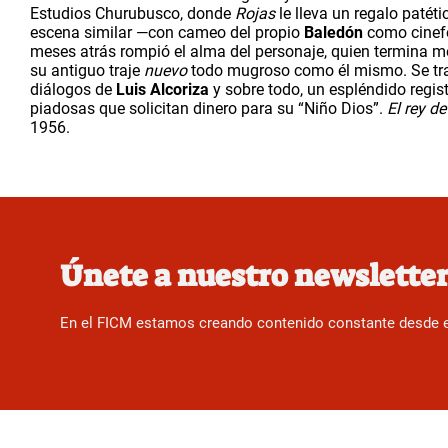
Estudios Churubusco, donde 
Rojas 
le lleva un regalo patéti
escena similar —con cameo del propio 
Baledón
 como cinefo
meses atrás rompió el alma del personaje, quien termina m
su antiguo traje 
nuevo
 todo mugroso como él mismo. Se trata
diálogos de 
Luis Alcoriza
 y sobre todo, un espléndido regis
piadosas que solicitan dinero para su “Niño Dios”. 
El rey d
1956.
Únete a nuestro newslette
En el FICM estamos creando contenido constante desde el f