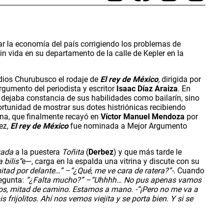
r la economía del país corrigiendo los problemas de 
sin vida en su departamento de la calle de Kepler en la 
dios Churubusco el rodaje de 
El rey de México
,
dirigida por 
argumento del periodista y escritor 
Isaac Díaz Araiza
. En 
o dejaba constancia de sus habilidades como bailarín, sino 
tunidad de mostrar sus dotes histriónicas recibiendo 
na, que finalmente recayó en 
Víctor Manuel Mendoza
 por 
ez, 
El rey de México
 fue nominada a Mejor Argumento 
gada 
a la puestera 
Toñita 
(
Derbez
) y que más tarde le 
 bilis”
e—, carga en la espalda una vitrina y discute con su 
itad por delante…”
–“¿Qué, me ve cara de ratera?”-.
 Cuando
regunta:
 “¿Falta mucho?” –“Uhhhh… No pus apenas vamos 
rros, mitad de camino. Estamos a mano. -“¡Pero no me va a 
frijolitos. Ahí nos vemos viejita y se porta bien. Y si se 