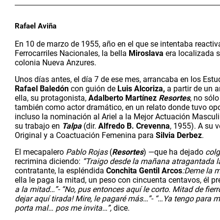
Rafael Aviña
En 10 de marzo de 1955, año en el que se intentaba reactiva
Ferrocarriles Nacionales, la bella 
Miroslava
 era localizada 
colonia Nueva Anzures. 
Unos días antes, el día 7 de ese mes, arrancaba en los Estu
Rafael Baledón
 con guión de 
Luis Alcoriza,
 a partir de un 
ella, su protagonista, 
Adalberto Martínez 
Resortes
, no sól
también como actor dramático, en un relato donde tuvo opor
incluso la nominación al Ariel a la Mejor Actuación Masculi
su trabajo en 
Talpa
 (dir. 
Alfredo B. Crevenna
, 1955). A su v
Original y a Coactuación Femenina para 
Silvia Derbez
. 
El mecapalero 
Pablo Rojas 
(
Resortes
) —que ha dejado 
col
recrimina diciendo: 
“Traigo desde la mañana
atragantada la
contratante, la espléndida 
Conchita Gentil Arcos
:Deme la m
ella le paga la mitad, un peso con cincuenta centavos, él p
a la mitad…”- “No, pus entonces aquí le corto. Mitad de fie
dejar aquí tirada! Mire, le pagaré más…”- “…Ya tengo para mis 
porta mal… pos me invita…”, 
dice.