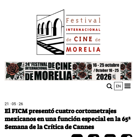
Pasar
Image
al
contenido
principal
Image
EN
M
Sho
n
mobi
men
21 · 05 · 26
El FICM presentó cuatro cortometrajes
mexicanos en una función especial en la 65ª
Semana de la Crítica de Cannes