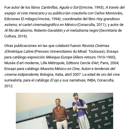
Fue autor de los libros
Cantinflas, Aguila o Sol
((Imcine, 1993);
A través del
espejo: el cine mexicano y su público
(en coautoría con Carlos Monsiváis,
Ediciones El milagro/Imcine, 1994); coordinador del libro
Hoy grandioso
estreno, el cartel cinematográfico en México
(Conaculta, 2011); y autor de
Al filo del abismo, Roberto Gavaldón y el melodrama negro
(Secretaría de
Cultura, 2016).
Otras publicaciones en las que colaboró fueron
Revista Cinémas
d’Amérique Latine
(Presses Universitaires du Mirail. Toulouse); Ensayo
para catálogo exposición
Méxique-Europe
(Allers-retours 1910-1960),
Musée d’art moderne, Lille Métropole, Editions Cercle d’Art, Paris, 2004;
Ensayo para catálogo
Muestra México en Cine, Autori e tendenze del
cinema indipendente
, Bologna, Italia, abril 2007. La edad de oro del cine
surrealista, para el catálogo
El ojo y sus narrativas
, INBA, Conaculta,
2012.