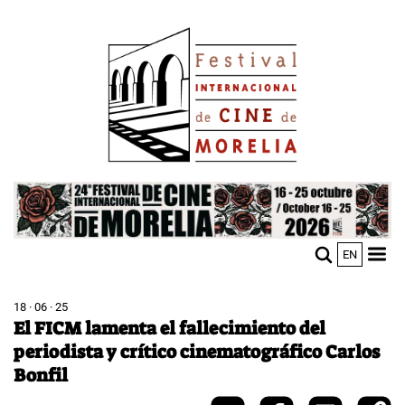
Pasar
Image
al
contenido
principal
Image
EN
M
Sho
n
mobi
men
18 · 06 · 25
El FICM lamenta el fallecimiento del
periodista y crítico cinematográfico Carlos
Bonfil